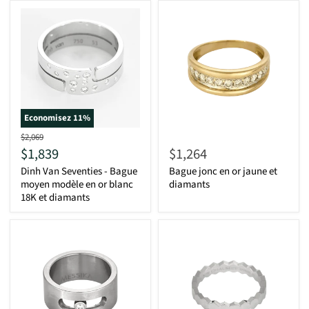
Economisez
11
%
D'origine
$2,069
Actuel
$1,839
$1,264
Dinh Van Seventies - Bague
Bague jonc en or jaune et
moyen modèle en or blanc
diamants
18K et diamants