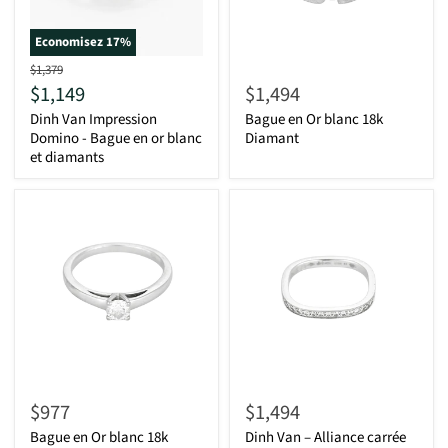
Economisez
17
%
D'origine
$1,379
Actuel
$1,149
$1,494
Dinh Van Impression
Bague en Or blanc 18k
Domino - Bague en or blanc
Diamant
et diamants
$977
$1,494
Bague en Or blanc 18k
Dinh Van – Alliance carrée