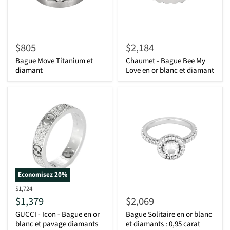
$805
$2,184
Bague Move Titanium et
Chaumet - Bague Bee My
diamant
Love en or blanc et diamant
Economisez
20
%
D'origine
$1,724
Actuel
$1,379
$2,069
GUCCI - Icon - Bague en or
Bague Solitaire en or blanc
blanc et pavage diamants
et diamants : 0,95 carat