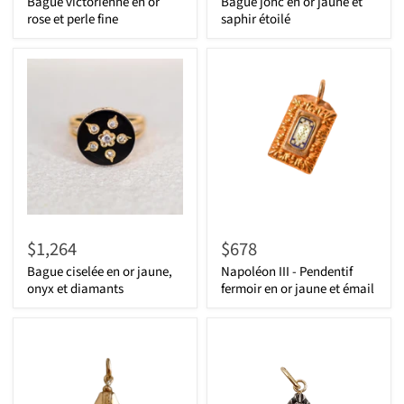
Bague victorienne en or
Bague jonc en or jaune et
rose et perle fine
saphir étoilé
$1,264
$678
Bague ciselée en or jaune,
Napoléon III - Pendentif
onyx et diamants
fermoir en or jaune et émail