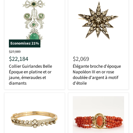
Economisez
21
%
D'origine
$27,989
Actuel
$22,184
$2,069
Collier Guirlandes Belle
Élégante broche d'époque
Époque en platine et or
Napoléon III en or rose
jaune, émeraudes et
doublée d'argent à motif
diamants
d'étoile