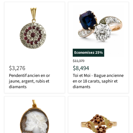
Economisez
25
%
D'origine
$11,379
Actuel
$3,276
$8,494
Pendentif ancien en or
Toi et Moi - Bague ancienne
jaune, argent, rubis et
en or 18 carats, saphir et
diamants
diamants