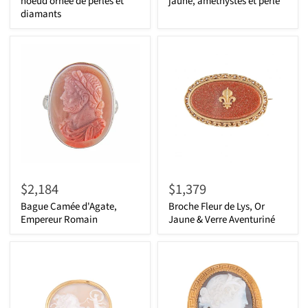
noeud ornée de perles et
jaune, améthystes et perle
diamants
$2,184
$1,379
Bague Camée d'Agate,
Broche Fleur de Lys, Or
Empereur Romain
Jaune & Verre Aventuriné