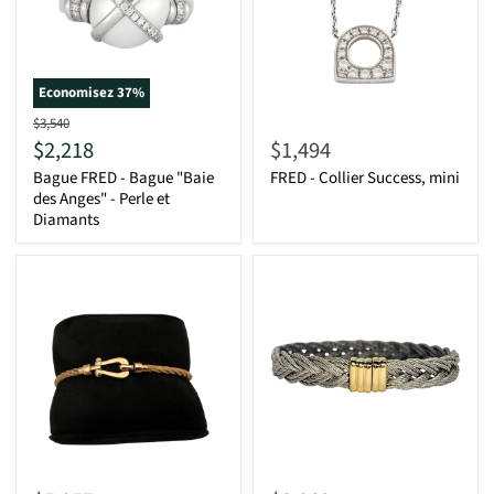
Economisez
37
%
D'origine
$3,540
Actuel
$2,218
$1,494
Bague FRED - Bague "Baie
FRED - Collier Success, mini
des Anges" - Perle et
Diamants