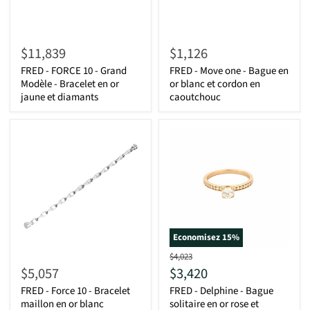
$11,839
$1,126
FRED - FORCE 10 - Grand
FRED - Move one - Bague en
Modèle - Bracelet en or
or blanc et cordon en
jaune et diamants
caoutchouc
Economisez
15
%
D'origine
$4,023
Actuel
$5,057
$3,420
FRED - Force 10 - Bracelet
FRED - Delphine - Bague
maillon en or blanc
solitaire en or rose et