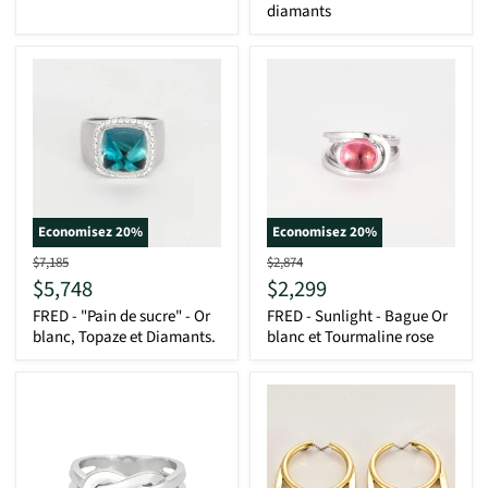
diamants
Economisez
20
%
Economisez
20
%
D'origine
D'origine
$7,185
$2,874
Actuel
Actuel
$5,748
$2,299
FRED - "Pain de sucre" - Or
FRED - Sunlight - Bague Or
blanc, Topaze et Diamants.
blanc et Tourmaline rose