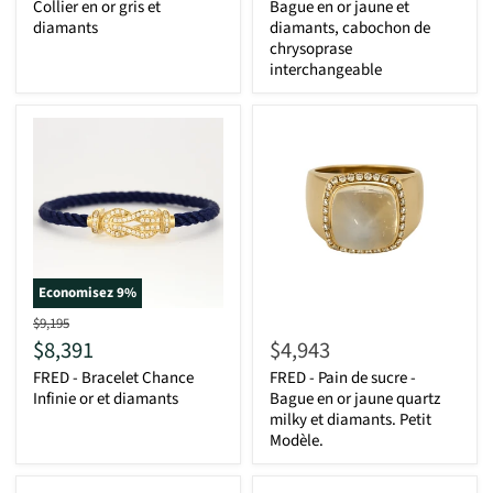
Collier en or gris et
Bague en or jaune et
diamants
diamants, cabochon de
chrysoprase
interchangeable
Economisez
9
%
D'origine
$9,195
Actuel
$8,391
$4,943
FRED - Bracelet Chance
FRED - Pain de sucre -
Infinie or et diamants
Bague en or jaune quartz
milky et diamants. Petit
Modèle.