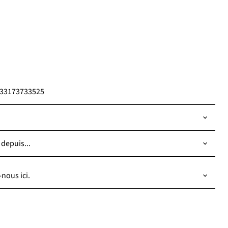
6433173733525
 depuis...
nous ici.