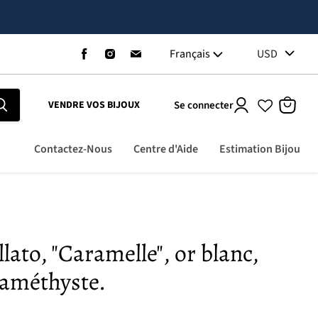
Trouvez-
Trouvez-
Trouvez-
Français
USD
nous
nous
nous
sur
sur
sur
Facebook
Instagram
Email
Se connecter
VENDRE VOS BIJOUX
Voir
le
panier
Contactez-Nous
Centre d'Aide
Estimation Bijou
ato, "Caramelle", or blanc,
 améthyste.