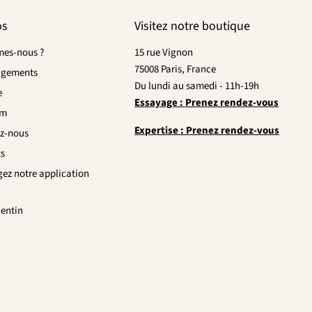
os
Visitez notre boutique
es-nous ?
15 rue Vignon
75008 Paris, France
agements
Du lundi au samedi - 11h-19h
e
Essayage : Prenez rendez-vous
om
Expertise : Prenez rendez-vous
z-nous
ts
gez notre application
lentin