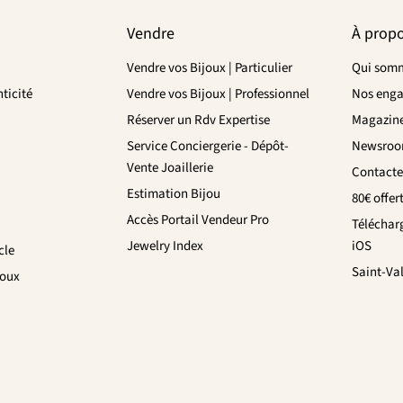
Vendre
À prop
Vendre vos Bijoux | Particulier
Qui somm
ticité
Vendre vos Bijoux | Professionnel
Nos eng
Réserver un Rdv Expertise
Magazin
Service Conciergerie - Dépôt-
Newsro
Vente Joaillerie
Contacte
Estimation Bijou
80€ offer
Accès Portail Vendeur Pro
Téléchar
Jewelry Index
iOS
cle
Saint-Va
joux