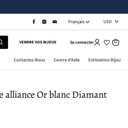
Trouvez-
Trouvez-
Trouvez-
Français
USD
nous
nous
nous
sur
sur
sur
Facebook
Instagram
Email
Se connecter
VENDRE VOS BIJOUX
Voir
le
panier
Contactez-Nous
Centre d'Aide
Estimation Bijou
 alliance Or blanc Diamant