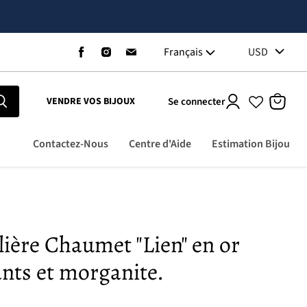
Trouvez-
Trouvez-
Trouvez-
Français
USD
nous
nous
nous
sur
sur
sur
Facebook
Instagram
Email
Se connecter
VENDRE VOS BIJOUX
Voir
le
panier
Contactez-Nous
Centre d'Aide
Estimation Bijou
ière Chaumet "Lien" en or
nts et morganite.