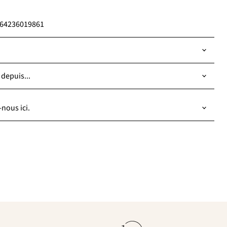
6864236019861
 depuis...
nous ici.