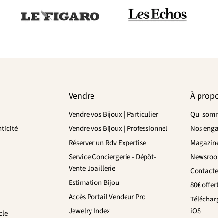
Vendre
À prop
Vendre vos Bijoux | Particulier
Qui somm
ticité
Vendre vos Bijoux | Professionnel
Nos eng
Réserver un Rdv Expertise
Magazin
Service Conciergerie - Dépôt-
Newsro
Vente Joaillerie
Contacte
Estimation Bijou
80€ offer
Accès Portail Vendeur Pro
Téléchar
Jewelry Index
iOS
cle