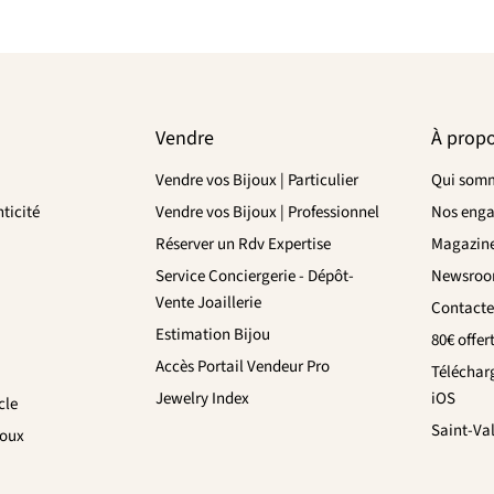
Vendre
À prop
Vendre vos Bijoux | Particulier
Qui somm
ticité
Vendre vos Bijoux | Professionnel
Nos eng
Réserver un Rdv Expertise
Magazin
Service Conciergerie - Dépôt-
Newsro
Vente Joaillerie
Contacte
Estimation Bijou
80€ offer
Accès Portail Vendeur Pro
Téléchar
Jewelry Index
iOS
cle
Saint-Va
joux