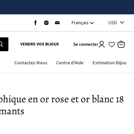
Trouvez-
Trouvez-
Trouvez-
Français
USD
nous
nous
nous
sur
sur
sur
Facebook
Instagram
Email
Se connecter
VENDRE VOS BIJOUX
Voir
le
panier
Contactez-Nous
Centre d'Aide
Estimation Bijou
phique en or rose et or blanc 18
amants