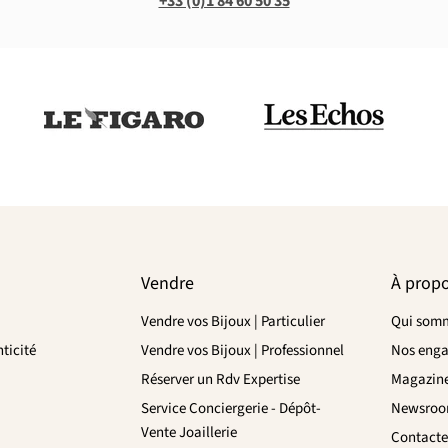
+33 (0)1 84 60 50 35
Vendre
À prop
Vendre vos Bijoux | Particulier
Qui somm
ticité
Vendre vos Bijoux | Professionnel
Nos eng
Réserver un Rdv Expertise
Magazin
Service Conciergerie - Dépôt-
Newsro
Vente Joaillerie
Contacte