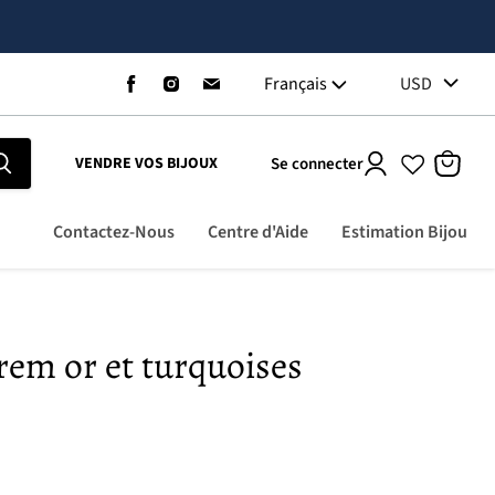
Trouvez-
Trouvez-
Trouvez-
Français
USD
nous
nous
nous
sur
sur
sur
Facebook
Instagram
Email
Se connecter
VENDRE VOS BIJOUX
Voir
le
panier
Contactez-Nous
Centre d'Aide
Estimation Bijou
rem or et turquoises