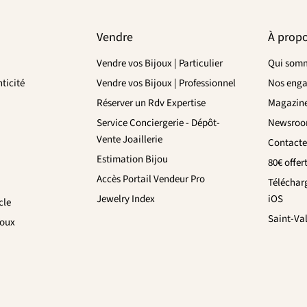
Vendre
À prop
Vendre vos Bijoux | Particulier
Qui somm
ticité
Vendre vos Bijoux | Professionnel
Nos eng
Réserver un Rdv Expertise
Magazin
Service Conciergerie - Dépôt-
Newsro
Vente Joaillerie
Contacte
Estimation Bijou
80€ offer
Accès Portail Vendeur Pro
Téléchar
Jewelry Index
iOS
cle
Saint-Va
joux