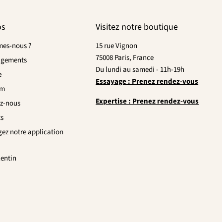
os
Visitez notre boutique
es-nous ?
15 rue Vignon
75008 Paris, France
agements
Du lundi au samedi - 11h-19h
e
Essayage : Prenez rendez-vous
om
Expertise : Prenez rendez-vous
z-nous
ts
gez notre application
lentin