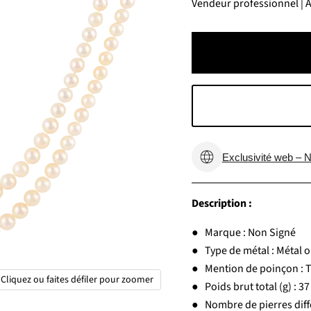
Vendeur professionnel | Av
Exclusivité web – N
Description :
● Marque : Non Signé
● Type de métal : Métal or
● Mention de poinçon : Tê
Cliquez ou faites défiler pour zoomer
● Poids brut total (g) : 37
● Nombre de pierres diffé