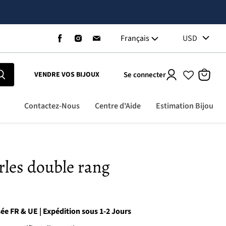
Trouvez-
Trouvez-
Trouvez-
Français
USD
nous
nous
nous
sur
sur
sur
Facebook
Instagram
Email
Se connecter
VENDRE VOS BIJOUX
Voir
le
panier
Contactez-Nous
Centre d'Aide
Estimation Bijou
erles double rang
sée FR & UE | Expédition sous 1-2 Jours