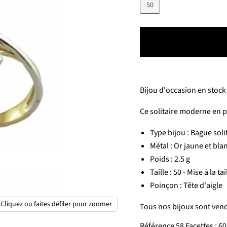
50
Bijou d'occasion en stock 
Ce solitaire moderne en pa
Type bijou : Bague soli
Métal : Or jaune et bla
Poids : 2.5 g
Taille : 50 - Mise à la 
Poinçon : Tête d'aigle
Cliquez ou faites défiler pour zoomer
Tous nos bijoux sont vend
Référence 58 Facettes : 