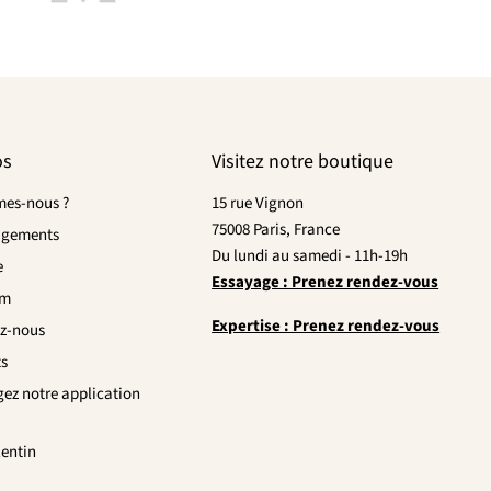
os
Visitez notre boutique
es-nous ?
15 rue Vignon
75008 Paris, France
agements
Du lundi au samedi - 11h-19h
e
Essayage : Prenez rendez-vous
om
Expertise : Prenez rendez-vous
z-nous
ts
gez notre application
lentin