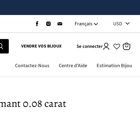
Trouvez-
Trouvez-
Trouvez-
Français
USD
nous
nous
nous
sur
sur
sur
Facebook
Instagram
Email
Se connecter
VENDRE VOS BIJOUX
Voir
le
panier
Contactez-Nous
Centre d'Aide
Estimation Bijou
amant 0.08 carat