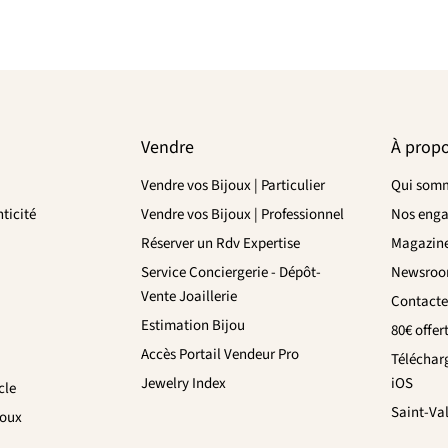
Vendre
À prop
Vendre vos Bijoux | Particulier
Qui somm
ticité
Vendre vos Bijoux | Professionnel
Nos eng
Réserver un Rdv Expertise
Magazin
Service Conciergerie - Dépôt-
Newsro
Vente Joaillerie
Contacte
Estimation Bijou
80€ offer
Accès Portail Vendeur Pro
Téléchar
Jewelry Index
iOS
cle
Saint-Va
joux